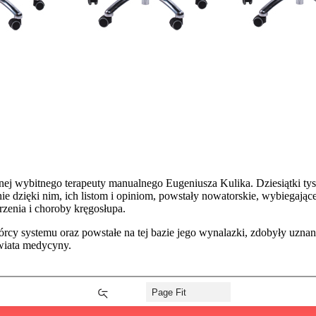
wybitnego terapeuty manualnego Eugeniusza Kulika. Dziesiątki tysi
łaśnie dzięki nim, ich listom i opiniom, powstały nowatorskie, wybiega
enia i choroby kręgosłupa.
cy systemu oraz powstałe na tej bazie jego wynalazki, zdobyły uznani
świata medycyny.