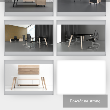
4
5
6
7
8
9
Powrót na stronę